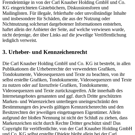
Fremdeinträge in von der Carl Knauber Holding GmbH und Co.
KG eingerichteten Gästebüchern, Diskussionsforen und
Mailinglisten. Für illegale, fehlerhafte oder unvollständige Inhalte
und insbesondere für Schäden, die aus der Nutzung oder
Nichtnutzung solcherart dargebotener Informationen entstehen,
haftet allein der Anbieter der Seite, auf welche verwiesen wurde,
nicht derjenige, der über Links auf die jeweilige Veröffentlichung
lediglich verweist.
3. Urheber- und Kennzeichenrecht
Die Carl Knauber Holding GmbH und Co. KG ist bestrebt, in allen
Publikationen die Urheberrechte der verwendeten Grafiken,
Tondokumente, Videosequenzen und Texte zu beachten, von ihr
selbst erstellte Grafiken, Tondokumente, Videosequenzen und Texte
zu nutzen oder auf lizenzfreie Grafiken, Tondokumente,
Videosequenzen und Texte zurückzugreifen. Alle innerhalb des
Internetangebotes genannten und ggf. durch Dritte geschützten
Marken- und Warenzeichen unterliegen uneingeschränkt den
Bestimmungen des jeweils gültigen Kennzeichenrechts und den
Besitzrechten der jeweiligen eingetragenen Eigentümer. Allein
aufgrund der bloßen Nennung ist nicht der Schluß zu ziehen, dass
Markenzeichen nicht durch Rechte Dritter geschützt sind! Das
Copyright für veröffentlichte, von der Carl Knauber Holding GmbH
und Co. KG selbst erstellte Objekte bleibt allein bei der Carl