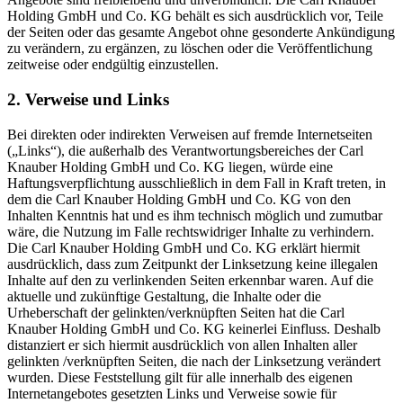
Holding GmbH und Co. KG behält es sich ausdrücklich vor, Teile
der Seiten oder das gesamte Angebot ohne gesonderte Ankündigung
zu verändern, zu ergänzen, zu löschen oder die Veröffentlichung
zeitweise oder endgültig einzustellen.
2. Verweise und Links
Bei direkten oder indirekten Verweisen auf fremde Internetseiten
(„Links“), die außerhalb des Verantwortungsbereiches der Carl
Knauber Holding GmbH und Co. KG liegen, würde eine
Haftungsverpflichtung ausschließlich in dem Fall in Kraft treten, in
dem die Carl Knauber Holding GmbH und Co. KG von den
Inhalten Kenntnis hat und es ihm technisch möglich und zumutbar
wäre, die Nutzung im Falle rechtswidriger Inhalte zu verhindern.
Die Carl Knauber Holding GmbH und Co. KG erklärt hiermit
ausdrücklich, dass zum Zeitpunkt der Linksetzung keine illegalen
Inhalte auf den zu verlinkenden Seiten erkennbar waren. Auf die
aktuelle und zukünftige Gestaltung, die Inhalte oder die
Urheberschaft der gelinkten/verknüpften Seiten hat die Carl
Knauber Holding GmbH und Co. KG keinerlei Einfluss. Deshalb
distanziert er sich hiermit ausdrücklich von allen Inhalten aller
gelinkten /verknüpften Seiten, die nach der Linksetzung verändert
wurden. Diese Feststellung gilt für alle innerhalb des eigenen
Internetangebotes gesetzten Links und Verweise sowie für