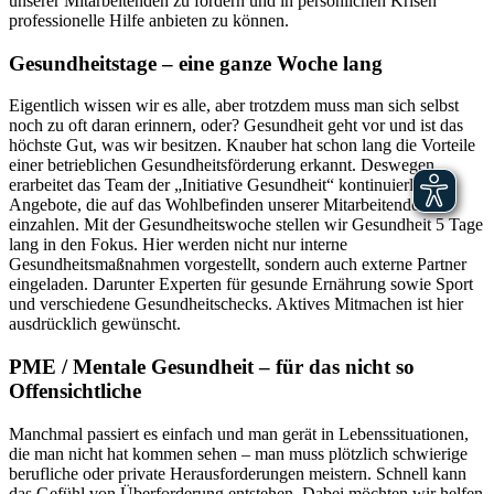
unserer Mitarbeitenden zu fördern und in persönlichen Krisen
professionelle Hilfe anbieten zu können.
Gesundheitstage – eine ganze Woche lang
Eigentlich wissen wir es alle, aber trotzdem muss man sich selbst
noch zu oft daran erinnern, oder? Gesundheit geht vor und ist das
höchste Gut, was wir besitzen. Knauber hat schon lang die Vorteile
einer betrieblichen Gesundheitsförderung erkannt. Deswegen
erarbeitet das Team der „Initiative Gesundheit“ kontinuierlich
Angebote, die auf das Wohlbefinden unserer Mitarbeitenden
einzahlen. Mit der Gesundheitswoche stellen wir Gesundheit 5 Tage
lang in den Fokus. Hier werden nicht nur interne
Gesundheitsmaßnahmen vorgestellt, sondern auch externe Partner
eingeladen. Darunter Experten für gesunde Ernährung sowie Sport
und verschiedene Gesundheitschecks. Aktives Mitmachen ist hier
ausdrücklich gewünscht.
PME / Mentale Gesundheit – für das nicht so
Offensichtliche
Manchmal passiert es einfach und man gerät in Lebenssituationen,
die man nicht hat kommen sehen – man muss plötzlich schwierige
berufliche oder private Herausforderungen meistern. Schnell kann
das Gefühl von Überforderung entstehen. Dabei möchten wir helfen